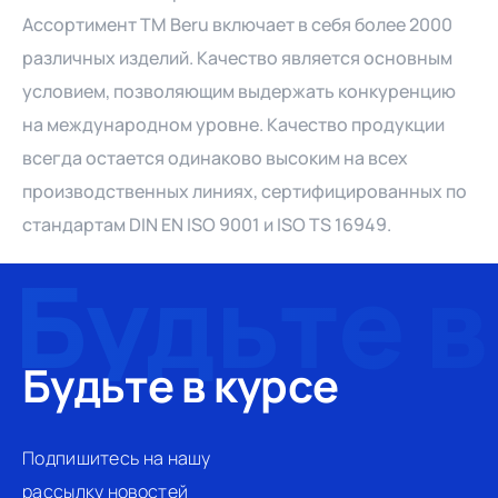
Ассортимент ТМ Beru включает в себя более 2000
различных изделий. Качество является основным
условием, позволяющим выдержать конкуренцию
на международном уровне. Качество продукции
всегда остается одинаково высоким на всех
производственных линиях, сертифицированных по
стандартам DIN EN ISO 9001 и ISO TS 16949.
Будьте в курсе
Подпишитесь на нашу
рассылку новостей