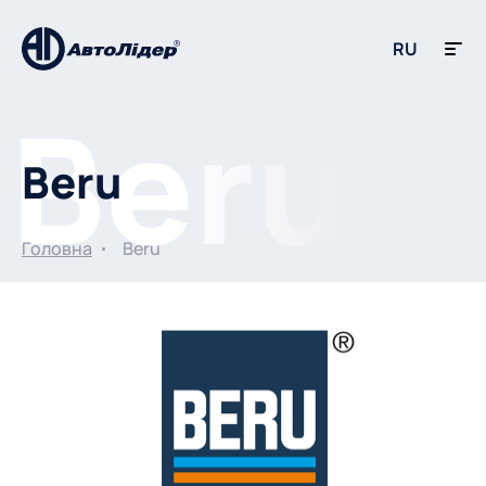
RU
Beru
Головна
Beru