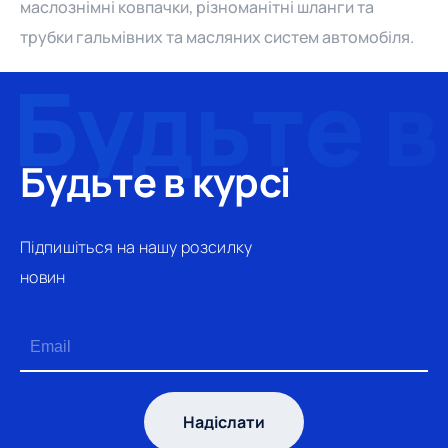
маслознімні ковпачки, різноманітні шланги та
трубки гальмівних та масляних систем автомобіля.
Будьте в курсі
Підпишіться на нашу розсилку
новин
Надіслати