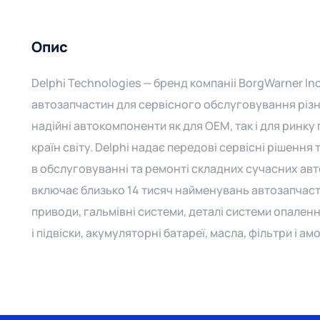
Опис
Delphi Technologies — бренд компаніі BorgWarner In
автозапчастин для сервісного обслуговування різн
надійні автокомпоненти як для OEM, так і для ринк
країн світу. Delphi надає передові сервісні рішенн
в обслуговуванні та ремонті складних сучасних ав
включає близько 14 тисяч найменувань автозапчастин
приводи, гальмівні системи, деталі системи опален
і підвіски, акумуляторні батареї, масла, фільтри і а