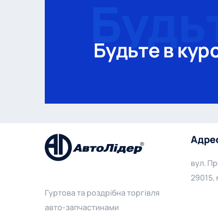
Будьте в курс
Адре
вул. П
29015,
Гуртова та роздрібна торгівля
авто-запчастинами