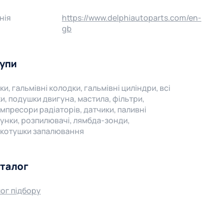
нія
https://www.delphiautoparts.com/en-
gb
рупи
ки, гальмівні колодки, гальмівні циліндри, всі
ки, подушки двигуна, мастила, фільтри,
омпресори радіаторів, датчики, паливні
унки, розпилювачі, лямбда-зонди,
 котушки запалювання
аталог
ог підбору