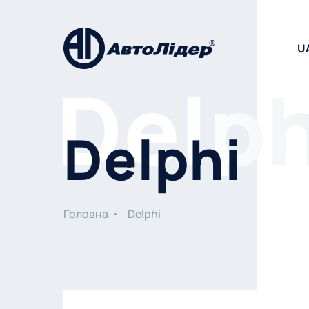
U
Delphi
Головна
Delphi