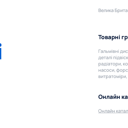
Велика Брита
Товарні г
Гальмівні дис
деталі підвіс
радіатори, к
насоси, форс
витратоміри,
Онлайн к
Онлайн катал