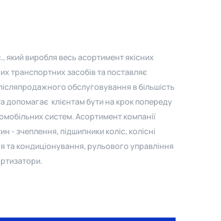
c., який виробля весь асортимент якісних
их транспортних засобів та поставляє
у післяпродажного обслуговування в більшість
я та допомагає клієнтам бути на крок попереду
томобільних систем. Асортимент компанії
 - зчеплення, підшипники коліс, колісні
ня та кондиціонування, рульового управління
мортизатори.