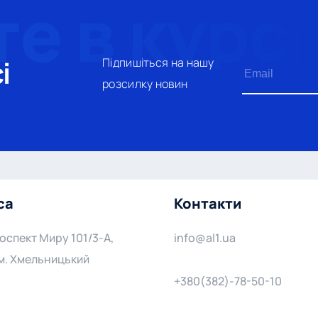
і
Підпишіться на нашу
розсилку новин
са
Контакти
роспект Миру 101/3-А,
info@al1.ua
 м. Хмельницький
+380(382)-78-50-10