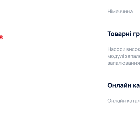
Німеччина
Товарні г
Насоси висок
модулі запал
запалювання,
Онлайн к
Онлайн катал