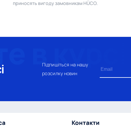
приносять вигоду замовникам HÜCO.
і
Підпишіться на нашу
розсилку новин
са
Контакти