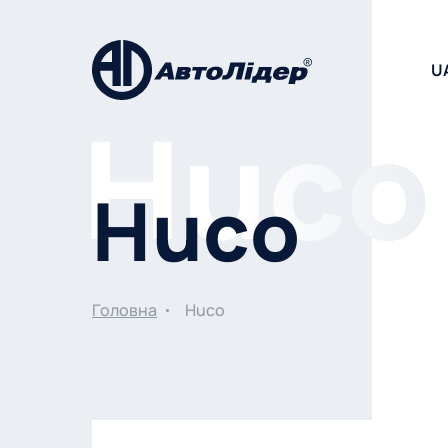
U
Huco
Головна
Huco