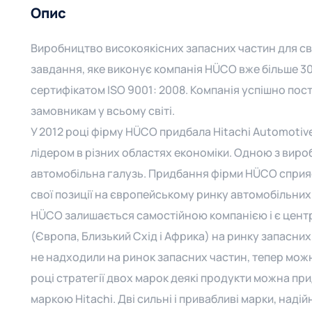
Опис
Виробництво високоякісних запасних частин для св
завдання, яке виконує компанія HÜCO вже більше 3
сертифікатом ISO 9001: 2008. Компанія успішно пос
замовникам у всьому світі.
У 2012 році фірму HÜCO придбала Hitachi Automotive
лідером в різних областях економіки. Одною з вир
автомобільна галузь. Придбання фірми HÜCO сприяє
свої позиції на європейському ринку автомобільних
HÜCO залишається самостійною компанією і є центр
(Європа, Близький Схід і Африка) на ринку запасних 
не надходили на ринок запасних частин, тепер можн
році стратегії двох марок деякі продукти можна при
маркою Hitachi. Дві сильні і привабливі марки, наді