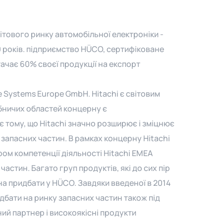
ітового ринку автомобільної електроніки -
0 років. підприємство HÜCO, сертифіковане
тачає 60% своєї продукції на експорт
 Systems Europe GmbH. Hitachi є світовим
обничих областей концерну є
 тому, що Hitachi значно розширює і зміцнює
 запасних частин. В рамках концерну Hitachi
ом компетенції діяльності Hitachi EMEA
частин. Багато груп продуктів, які до сих пір
а придбати у HÜCO. Завдяки введеної в 2014
дбати на ринку запасних частин також під
йний партнер і високоякісні продукти